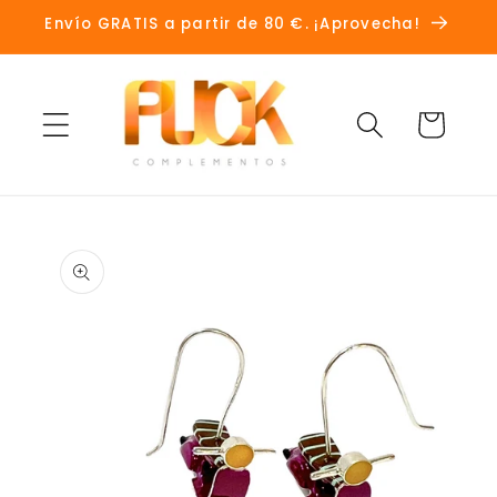
Ir
Envío GRATIS a partir de 80 €. ¡Aprovecha!
directamente
al contenido
Carrito
Ir
directamente
a la
información
del producto