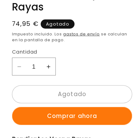
Rayas
Precio
74,95 €
Agotado
habitual
Impuesto incluido. Los
gastos de envío
se calculan
en la pantalla de pago.
Cantidad
Reducir
Aumentar
cantidad
cantidad
para
para
Agotado
Pendientes
Pendientes
Vespa
Vespa
Rayas
Rayas
Comprar ahora