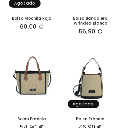
Agotado
Bolso Mochila Roja
Bolso Bandolera
Wrinkled Blanco
Precio
60,00 €
Precio
56,90 €
habitual
habitual
Agotado
Bolso Franela
Bolso Franela
Precio
54,90 €
Precio
46,90 €