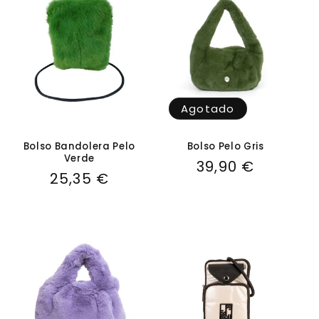
Agotado
Bolso Bandolera Pelo
Bolso Pelo Gris
Verde
Precio
39,90 €
Precio
25,35 €
habitual
habitual