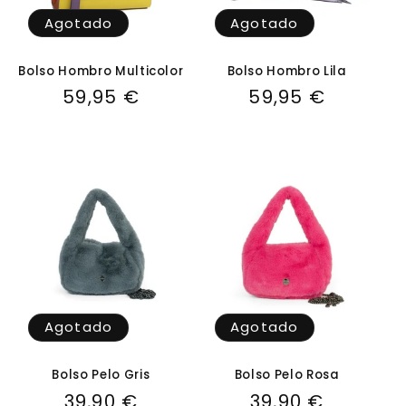
Agotado
Agotado
Bolso Hombro Multicolor
Bolso Hombro Lila
Precio
59,95 €
Precio
59,95 €
habitual
habitual
Agotado
Agotado
Bolso Pelo Gris
Bolso Pelo Rosa
Precio
39,90 €
Precio
39,90 €