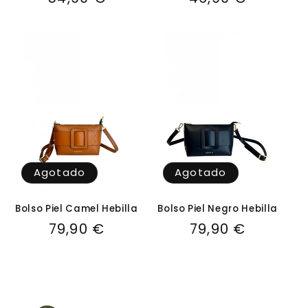
habitual
habitual
Agotado
Agotado
Bolso Piel Camel Hebilla
Bolso Piel Negro Hebilla
Precio
79,90 €
Precio
79,90 €
habitual
habitual