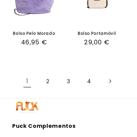
Bolso Pelo Morado
Bolso Portamóvil
Precio
46,95 €
Precio
29,00 €
habitual
habitual
1
2
3
4
Puck Complementos