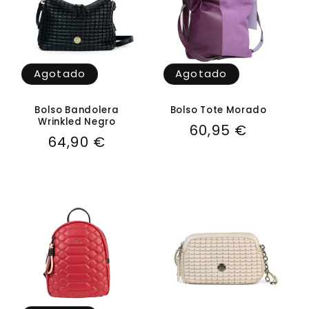
i
ó
n
Agotado
Agotado
:
Bolso Bandolera
Bolso Tote Morado
Wrinkled Negro
Precio
60,95 €
Precio
64,90 €
habitual
habitual