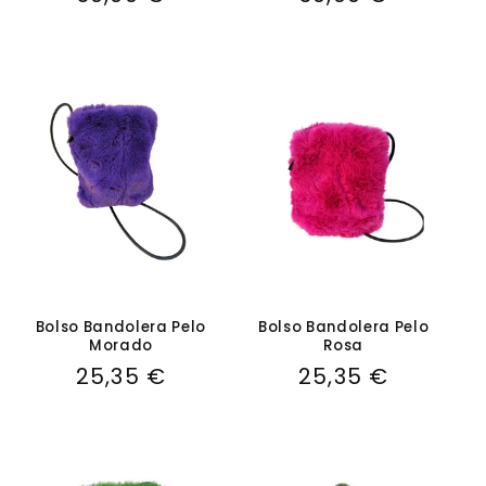
habitual
habitual
Bolso Bandolera Pelo
Bolso Bandolera Pelo
Morado
Rosa
Precio
25,35 €
Precio
25,35 €
habitual
habitual