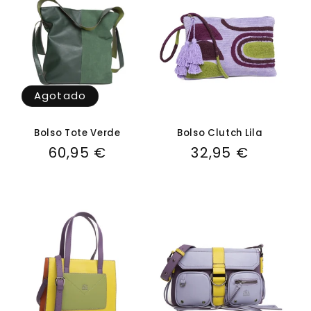
Agotado
Bolso Tote Verde
Bolso Clutch Lila
Precio
60,95 €
Precio
32,95 €
habitual
habitual