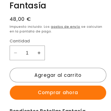
Fantasía
Precio
48,00 €
habitual
Impuesto incluido. Los
gastos de envío
se calculan
en la pantalla de pago.
Cantidad
Reducir
Aumentar
cantidad
cantidad
para
para
Agregar al carrito
Pendientes
Pendientes
Botellas
Botellas
Fantasía
Fantasía
Comprar ahora