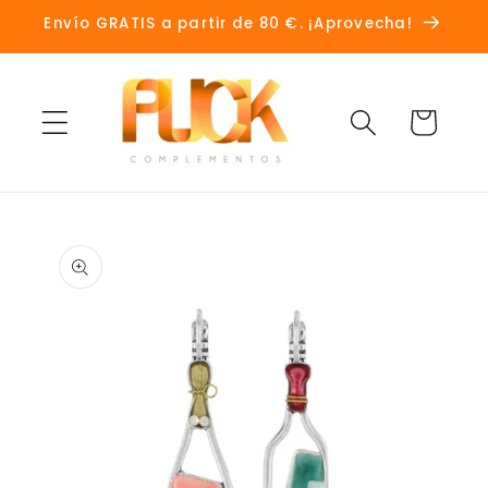
Ir
Envío GRATIS a partir de 80 €. ¡Aprovecha!
directamente
al contenido
Carrito
Ir
directamente
a la
información
del producto