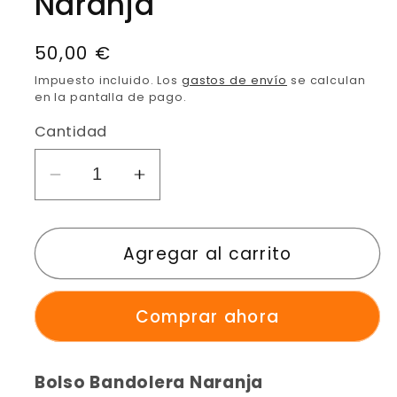
Naranja
Precio
50,00 €
habitual
Impuesto incluido. Los
gastos de envío
se calculan
en la pantalla de pago.
Cantidad
Reducir
Aumentar
cantidad
cantidad
para
para
Agregar al carrito
Bolso
Bolso
Bandolera
Bandolera
Naranja
Naranja
Comprar ahora
Bolso Bandolera Naranja