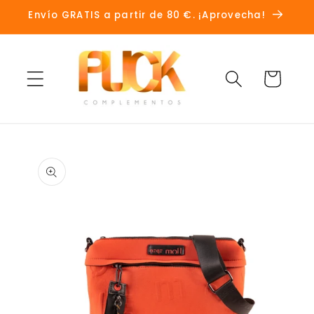
Ir
Envío GRATIS a partir de 80 €. ¡Aprovecha!
directamente
al contenido
Carrito
Ir
directamente
a la
información
del producto